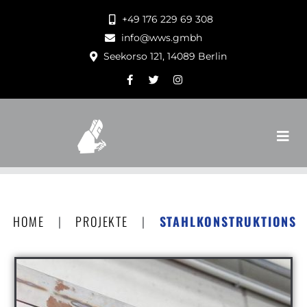
+49 176 229 69 308
info@wws.gmbh
Seekorso 121, 14089 Berlin
HOME
|
PROJEKTE
|
STAHLKONSTRUKTIONS